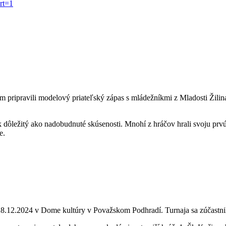
rt=1
 im pripravili modelový priateľský zápas s mládežníkmi z Mladosti Žil
 dôležitý ako nadobudnuté skúsenosti. Mnohí z hráčov hrali svoju prvú p
e.
 28.12.2024 v Dome kultúry v Považskom Podhradí. Turnaja sa zúčastni