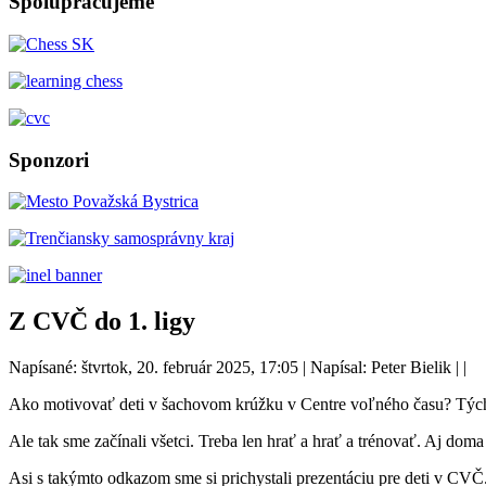
Spolupracujeme
Sponzori
Z CVČ do 1. ligy
Napísané: štvrtok, 20. február 2025, 17:05
|
Napísal: Peter Bielik
|
|
Ako motivovať deti v šachovom krúžku v Centre voľného času? Tých pre
Ale tak sme začínali všetci. Treba len hrať a hrať a trénovať. Aj dom
Asi s takýmto odkazom sme si prichystali prezentáciu pre deti v CVČ. J