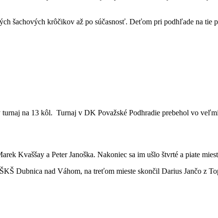
ch šachových krôčikov až po súčasnosť. Deťom pri podhľade na tie pohá
turnaj na 13 kôl. Turnaj v DK Považské Podhradie prebehol vo veľmi p
Marek Kvaššay a Peter Janoška. Nakoniec sa im ušlo štvrté a piate miest
 z ŠKŠ Dubnica nad Váhom, na treťom mieste skončil Darius Jančo z T