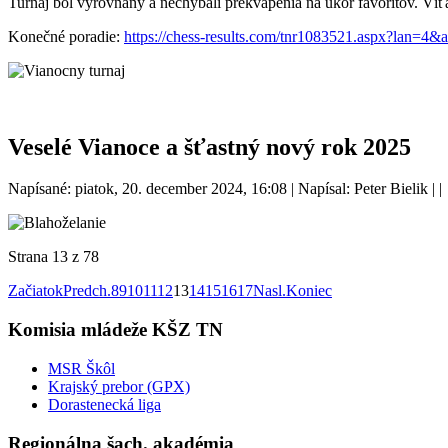
Turnaj bol vyrovnaný a nechýbali prekvapenia na úkor favoritov. Víť
Konečné poradie:
https://chess-results.com/tnr1083521.aspx?lan=4&a
Veselé Vianoce a šťastný nový rok 2025
Napísané: piatok, 20. december 2024, 16:08
|
Napísal: Peter Bielik
|
|
Strana 13 z 78
Začiatok
Predch.
8
9
10
11
12
13
14
15
16
17
Nasl.
Koniec
Komisia mládeže KŠZ TN
MSR Škôl
Krajský prebor (GPX)
Dorastenecká liga
Regionálna šach. akadémia