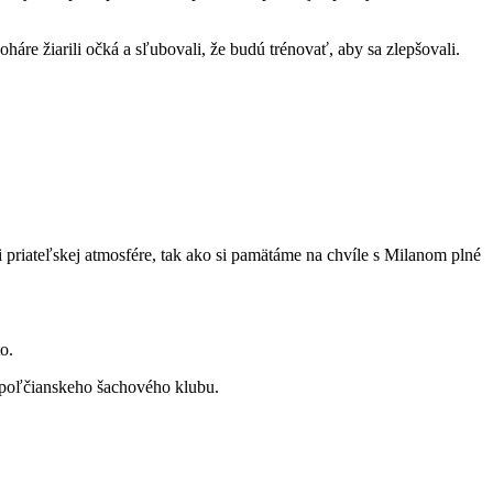
re žiarili očká a sľubovali, že budú trénovať, aby sa zlepšovali.
riateľskej atmosfére, tak ako si pamätáme na chvíle s Milanom plné
o.
opoľčianskeho šachového klubu.