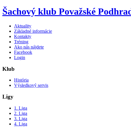
Šachový klub Považské Podhrad
Aktuality
Základné informácie
Kontakty
Tréning
Ako nás nájdete
Facebook
Login
Klub
História
Výsledkový servis
Ligy
1. Liga
2. Liga
3. Liga
4. Liga