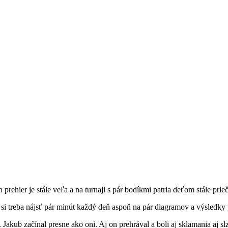
hier je stále veľa a na turnaji s pár bodíkmi patria deťom stále prie
a si treba nájsť pár minút každý deň aspoň na pár diagramov a výsledky 
akub začínal presne ako oni. Aj on prehrával a boli aj sklamania aj slzi