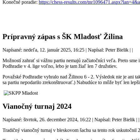
Konečné poradie:
https://chess-results.com/tnr1096471.aspx?lan=4&a
Prípravný zápas s ŠK Mladosť Žilina
Napísané: nedeľa, 12. január 2025, 16:25
|
Napísal: Peter Bielik
|
|
Možností zahrať si vážnu partiu nemajú začiatočníci veľa. Preto sme
Podhradie v 4. lige voľno, lebo je tam žiaľ len 7 družstiev.
Považské Podhradie vyhralo nad Žilinou 6 - 2. Výsledok nie je ani tak
sa partiu nepodarilo zrekonštruovať.) Nabudúce to môže byť len lepši
Vianočný turnaj 2024
Napísané: štvrtok, 26. december 2024, 16:22
|
Napísal: Peter Bielik
|
|
Tradičný vianočný turnaj v bleskovom šachu sa tento rok uskutočnil