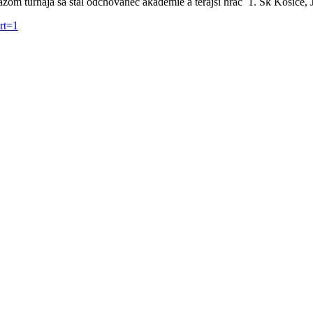
azom turnaja sa stal odchovanec akadémie a terajší hráč 1. Šk Košice
rt=1