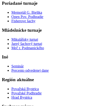
Poriadané turnaje
Memoriál G. Bielika
Open Pov. Podhradie
Fisherove šachy
Mládežnícke turnaje
Mikulášsky turnaj
Jarný šachový turnaj
Meč r. Podmanického
Iné
Seminár
Percento odvedenej dane
Región aktuálne
Považská Bystrica
Považské Podhradie
Hrad Bystrica