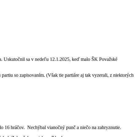
ina. Uskutočnil sa v nedeľu 12.1.2025, keď malo ŠK Považské
artiu so zapisovaním. (Však tie partiáre aj tak vyzerali, z niektorých
lo 16 hráčov. Nechýbal vianočný punč a niečo na zahryznutie.