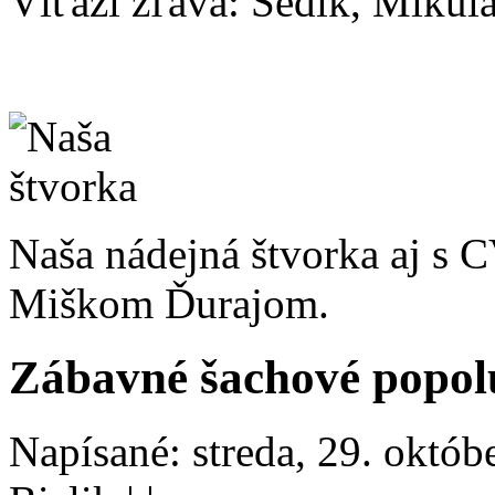
Víťazi zľava: Šedík, Mikul
Naša nádejná štvorka aj s
Miškom Ďurajom.
Zábavné šachové popo
Napísané: streda, 29. októb