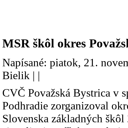
MSR škôl okres Považs
Napísané: piatok, 21. nove
Bielik
|
|
CVČ Považská Bystrica v s
Podhradie zorganizoval okr
Slovenska základných škôl 