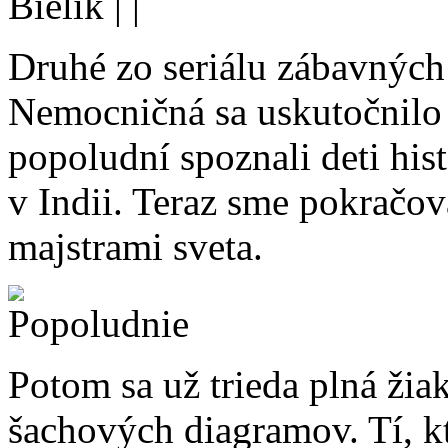
Bielik
|
|
Druhé zo seriálu zábavnýc
Nemocničná sa uskutočnilo
popoludní spoznali deti hist
v Indii. Teraz sme pokračo
majstrami sveta.
Potom sa už trieda plná žia
šachových diagramov. Tí, kto