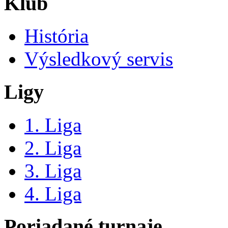
Klub
História
Výsledkový servis
Ligy
1. Liga
2. Liga
3. Liga
4. Liga
Poriadané turnaje