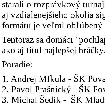
starali o rozprávkový turnaj
aj vzdialenejšieho okolia si
formátu je veľmi obľúbený 
Tentoraz sa domáci "pochlap
ako aj titul najlepšej hráčky
Poradie:
1. Andrej MIkula - ŠK Pov
2. Pavol Prašnický - ŠK Po
3. Michal Šedík - ŠK Mlado