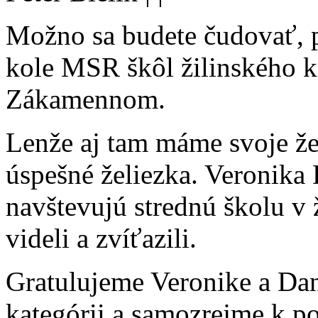
Možno sa budete čudovať, 
kole MSR škôl žilinského kr
Zákamennom.
Lenže aj tam máme svoje že
úspešné želiezka. Veronika
navštevujú strednú školu v ž
videli a zvíťazili.
Gratulujeme Veronike a Dan
kategórii a samozrejme k p