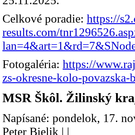
25.11.2025.
Celkové poradie:
https://s2
results.com/tnr1296526.asp
lan=4&art=1&rd=7&SNod
Fotogaléria:
https://www.ra
zs-okresne-kolo-povazska-
MSR Škôl. Žilinský kra
Napísané: pondelok, 17. n
Peter Bielik
|
|