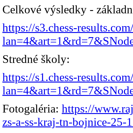
Celkové výsledky - základn
https://s3.chess-results.co
lan=4&art=1&rd=7&SNod
Stredné školy:
https://s1.chess-results.co
lan=4&art=1&rd=7&SNod
Fotogaléria:
https://www.ra
zs-a-ss-kraj-tn-bojnice-25-