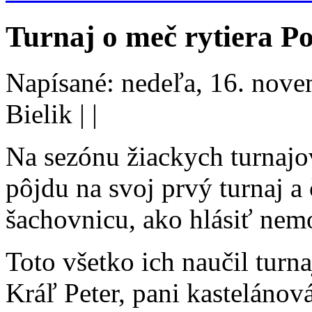
Turnaj o meč rytiera 
Napísané: nedeľa, 16. nov
Bielik
|
|
Na sezónu žiackych turnajov
pôjdu na svoj prvý turnaj a 
šachovnicu, ako hlásiť nemo
Toto všetko ich naučil turn
Kráľ Peter, pani kastelánov