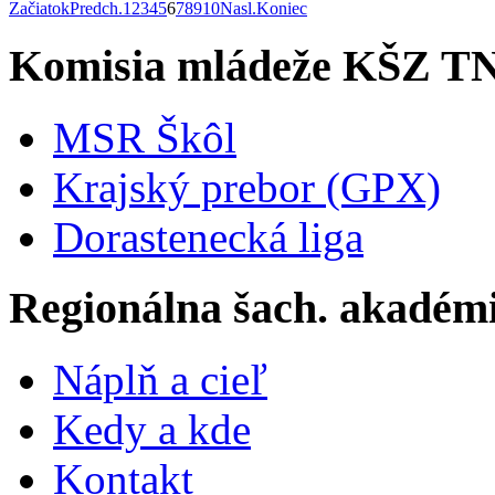
Začiatok
Predch.
1
2
3
4
5
6
7
8
9
10
Nasl.
Koniec
Komisia mládeže KŠZ T
MSR Škôl
Krajský prebor (GPX)
Dorastenecká liga
Regionálna šach. akadém
Náplň a cieľ
Kedy a kde
Kontakt