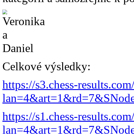
Celkové výsledky:
https://s3.chess-results.co
lan=4&art=1&rd=7&SNod
https://s1.chess-results.co
lan=4&art=1&rd=7&SNod