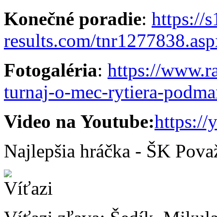
Konečné poradie
:
https://s
results.com/tnr1277838.a
Fotogaléria
:
https://www.r
turnaj-o-mec-rytiera-podm
Video na Youtube:
https:/
Najlepšia hráčka - ŠK Pova