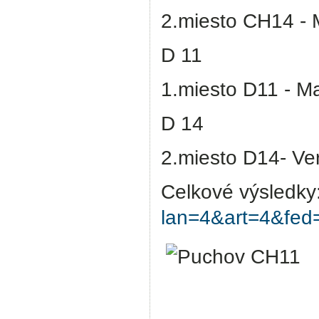
2.miesto CH14 - M
D 11
1.miesto D11 - Ma
D 14
2.miesto D14- Ver
Celkové výsledky
lan=4&art=4&fe