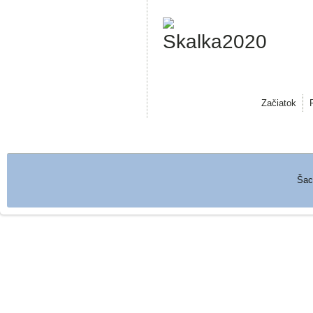
Začiatok
Šachový klub Považské Pod