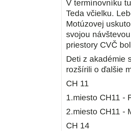
V termínovníku t
Teda včielku. Le
Motúzovej uskuto
svojou návštevou 7
priestory CVČ bo
Deti z akadémie s
rozšírili o ďalšie
CH 11
1.miesto CH11 - Fi
2.miesto CH11 - M
CH 14