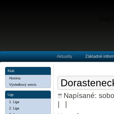
Šach
Aktuality
Základné infor
Klub
História
Dorastenec
Výsledkový servis
Napísané: sobot
Ligy
|
|
1. Liga
2. Liga