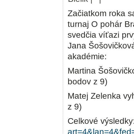
Začiatkom roka s
turnaj O pohár Br
svedčia víťazi pr
Jana Šošovičková.
akadémie:
Martina Šošovičko
bodov z 9)
Matej Zelenka vyhr
z 9)
Celkové výsledky
art=4&lan=4&fe