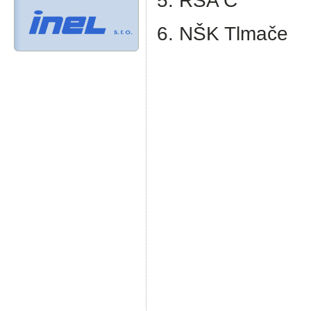
5. RŠA C
6. NŠK Tlmače