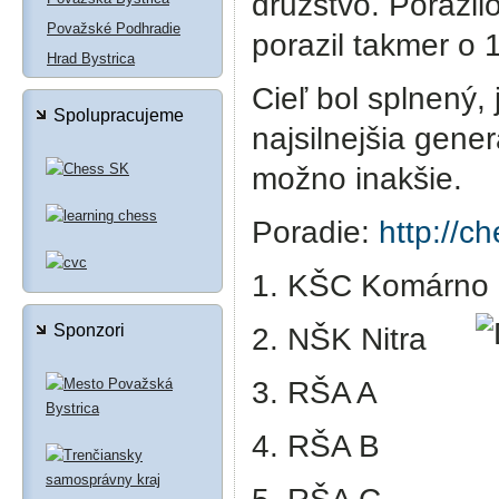
družstvo. Porazil
Považské Podhradie
porazil takmer o
Hrad Bystrica
Cieľ bol splnený,
Spolupracujeme
najsilnejšia gene
možno inakšie.
Poradie:
http://c
1. KŠC Komárno
Sponzori
2. NŠK Nitra
3. RŠA A
4. RŠA B