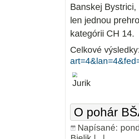
Banskej Bystrici
len jednou prehro
kategórii CH 14.
Celkové výsledky
art=4&lan=4&fe
O pohár BŠ
Napísané: pond
Bielik
|
|