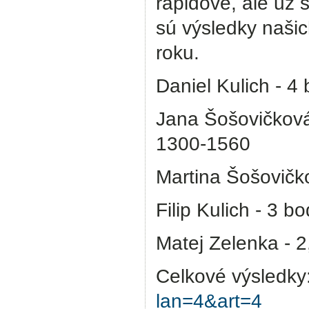
rapidové, ale už 
sú výsledky naši
roku.
Daniel Kulich - 4
Jana Šošovičková 
1300-1560
Martina Šošovičk
Filip Kulich - 3 b
Matej Zelenka - 
Celkové výsledky
lan=4&art=4