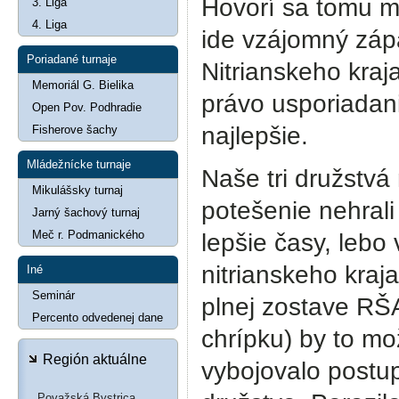
Hovorí sa tomu m
3. Liga
4. Liga
ide vzájomný záp
Poriadané turnaje
Nitrianskeho kraj
Memoriál G. Bielika
právo usporiadani
Open Pov. Podhradie
najlepšie.
Fisherove šachy
Mládežnícke turnaje
Naše tri družstvá
Mikulášsky turnaj
potešenie nehrali
Jarný šachový turnaj
Meč r. Podmanického
lepšie časy, lebo v
nitrianskeho kra
Iné
Seminár
plnej zostave RŠA
Percento odvedenej dane
chrípku) by to mo
Región aktuálne
vybojovalo postu
Považská Bystrica